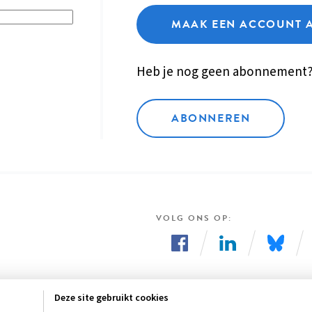
MAAK EEN ACCOUNT 
Heb je nog geen abonnement
ABONNEREN
VOLG ONS OP
Volg
Volg
Volg
ons
ons
ons
Deze site gebruikt cookies
op
op
op