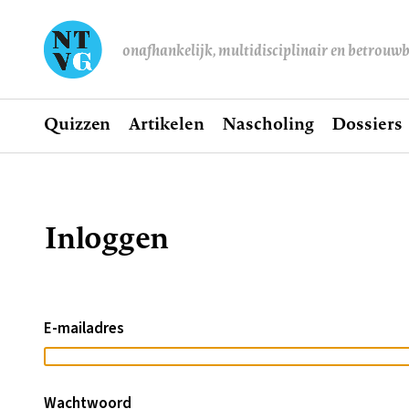
onafhankelijk, multidisciplinair en betrouw
Home
Quizzen
Artikelen
Nascholing
Dossiers
Hoofdnavigatie
Inloggen
Kruimelpad
E-mailadres
Wachtwoord