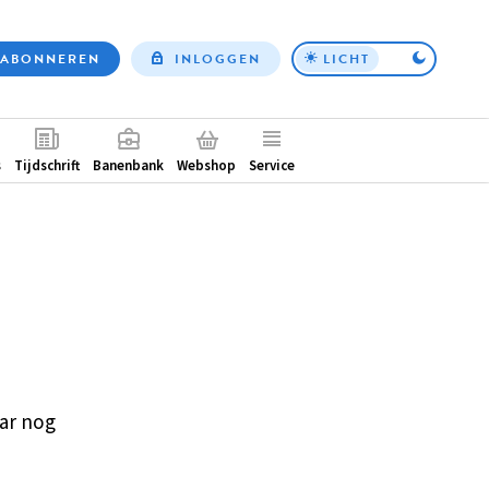
ABONNEREN
INLOGGEN
LICHT
Top
nav
ntair
s
Tijdschrift
Banenbank
Webshop
Service
ar nog