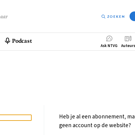
baar
ZOEKEN
Podcast
Compleme
Ask NTVG
Auteur
menu
Heb je al een abonnement, ma
geen account op de website?