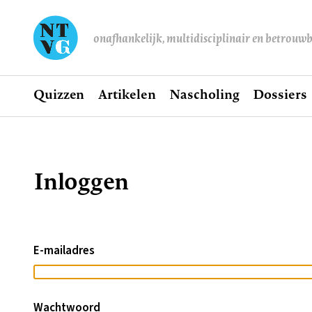
onafhankelijk, multidisciplinair en betrouw
Home
Quizzen
Artikelen
Nascholing
Dossiers
Hoofdnavigatie
Inloggen
Kruimelpad
E-mailadres
Wachtwoord