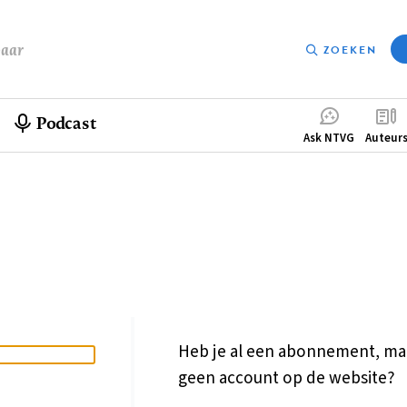
baar
ZOEKEN
Podcast
Compleme
Ask NTVG
Auteur
menu
Heb je al een abonnement, ma
geen account op de website?