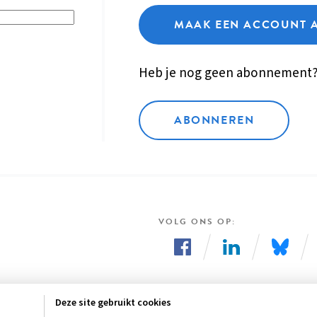
MAAK EEN ACCOUNT 
Heb je nog geen abonnement
ABONNEREN
VOLG ONS OP
Volg
Volg
Volg
ons
ons
ons
Deze site gebruikt cookies
op
op
op