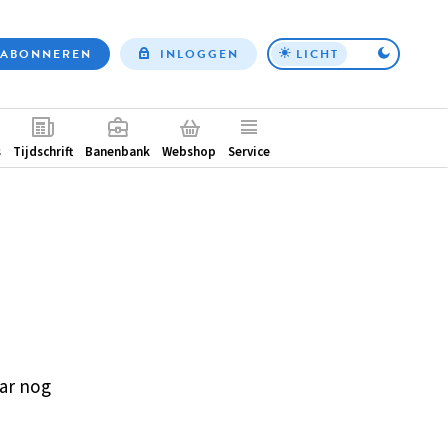
ABONNEREN
INLOGGEN
LICHT
Top
nav
ntair
s
Tijdschrift
Banenbank
Webshop
Service
ar nog