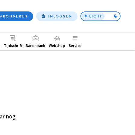
ABONNEREN
INLOGGEN
LICHT
Top
nav
ntair
s
Tijdschrift
Banenbank
Webshop
Service
ar nog