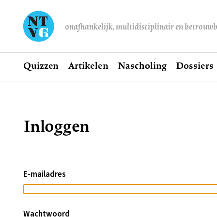
onafhankelijk, multidisciplinair en betrouw
Home
Quizzen
Artikelen
Nascholing
Dossiers
Hoofdnavigatie
Inloggen
Kruimelpad
E-mailadres
Wachtwoord