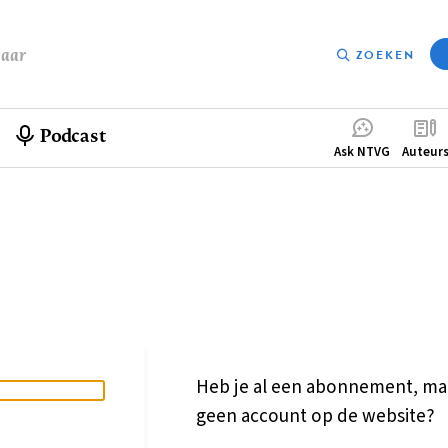
baar
ZOEKEN
Podcast
Compleme
Ask NTVG
Auteur
menu
Heb je al een abonnement, ma
geen account op de website?