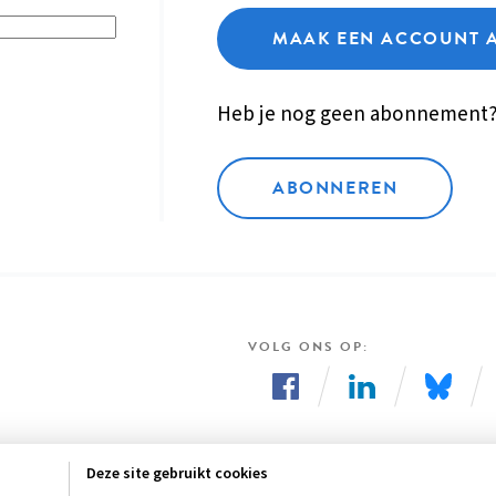
MAAK EEN ACCOUNT 
Heb je nog geen abonnement
ABONNEREN
VOLG ONS OP
Volg
Volg
Volg
ons
ons
ons
Deze site gebruikt cookies
op
op
op