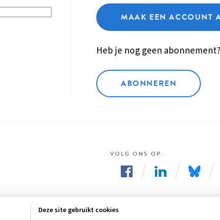
MAAK EEN ACCOUNT 
Heb je nog geen abonnement
ABONNEREN
VOLG ONS OP
Volg
Volg
Volg
ons
ons
ons
Deze site gebruikt cookies
op
op
op