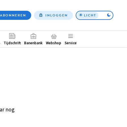
ABONNEREN
INLOGGEN
LICHT
Top
nav
ntair
s
Tijdschrift
Banenbank
Webshop
Service
ar nog