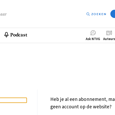
baar
ZOEKEN
Podcast
Compleme
Ask NTVG
Auteur
menu
Heb je al een abonnement, ma
geen account op de website?