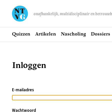
onafhankelijk, multidisciplinair en betrouw
Home
Quizzen
Artikelen
Nascholing
Dossiers
Hoofdnavigatie
Inloggen
Kruimelpad
E-mailadres
Wachtwoord