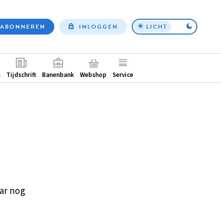
ABONNEREN
INLOGGEN
LICHT
Top
nav
ntair
s
Tijdschrift
Banenbank
Webshop
Service
ar nog