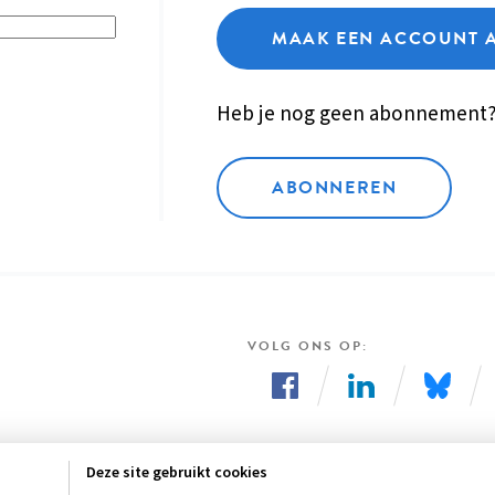
MAAK EEN ACCOUNT 
Heb je nog geen abonnement
ABONNEREN
VOLG ONS OP
Volg
Volg
Volg
ons
ons
ons
Deze site gebruikt cookies
op
op
op