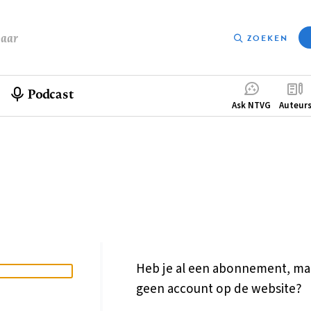
baar
ZOEKEN
Podcast
Compleme
Ask NTVG
Auteur
menu
Heb je al een abonnement, ma
geen account op de website?