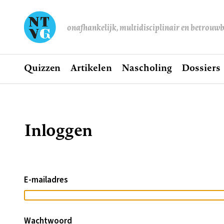
onafhankelijk, multidisciplinair en betrouw
Home
Quizzen
Artikelen
Nascholing
Dossiers
Hoofdnavigatie
Inloggen
Kruimelpad
E-mailadres
Wachtwoord