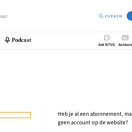
baar
ZOEKEN
Podcast
Compleme
Ask NTVG
Auteur
menu
Heb je al een abonnement, ma
geen account op de website?