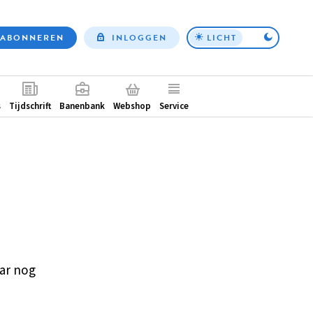
ABONNEREN
INLOGGEN
LICHT
Top
nav
ntair
s
Tijdschrift
Banenbank
Webshop
Service
ar nog