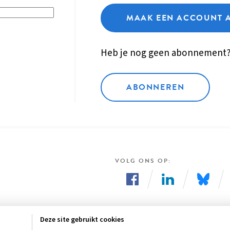
MAAK EEN ACCOUNT 
Heb je nog geen abonnement
ABONNEREN
VOLG ONS OP
Volg
Volg
Volg
ons
ons
ons
Deze site gebruikt cookies
op
op
op