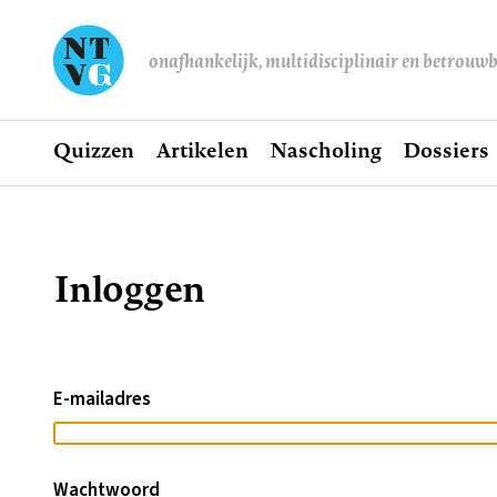
onafhankelijk, multidisciplinair en betrouw
Home
Quizzen
Artikelen
Nascholing
Dossiers
Hoofdnavigatie
Inloggen
Kruimelpad
E-mailadres
Wachtwoord