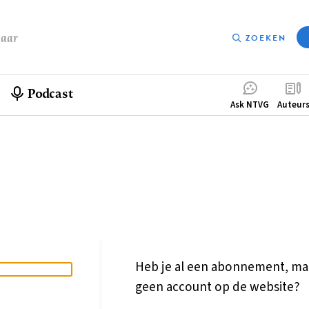
baar
ZOEKEN
Podcast
Compleme
Ask NTVG
Auteur
menu
Heb je al een abonnement, ma
geen account op de website?