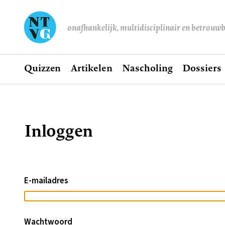
onafhankelijk, multidisciplinair en betrouw
Home
Quizzen
Artikelen
Nascholing
Dossiers
Hoofdnavigatie
Inloggen
Kruimelpad
E-mailadres
Wachtwoord