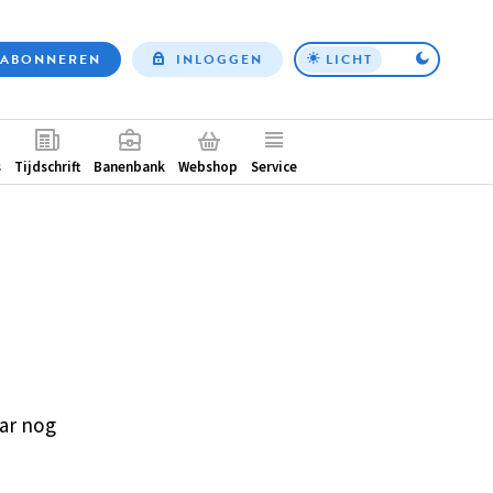
ABONNEREN
INLOGGEN
LICHT
Top
nav
ntair
s
Tijdschrift
Banenbank
Webshop
Service
ar nog