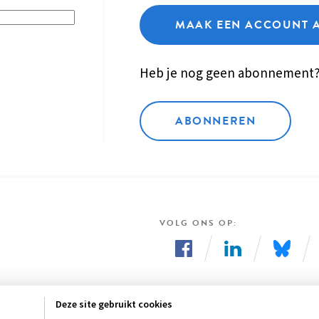
MAAK EEN ACCOUNT 
Heb je nog geen abonnement
ABONNEREN
VOLG ONS OP
Volg
Volg
Volg
ons
ons
ons
Deze site gebruikt cookies
op
op
op