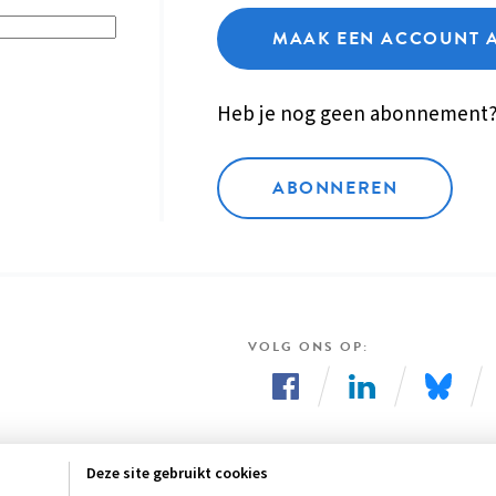
MAAK EEN ACCOUNT 
Heb je nog geen abonnement
ABONNEREN
VOLG ONS OP
Volg
Volg
Volg
ons
ons
ons
Deze site gebruikt cookies
op
op
op