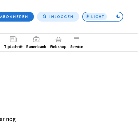
ABONNEREN
INLOGGEN
LICHT
Top
nav
ntair
s
Tijdschrift
Banenbank
Webshop
Service
ar nog