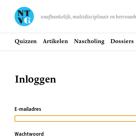
onafhankelijk, multidisciplinair en betrouw
Home
Quizzen
Artikelen
Nascholing
Dossiers
Hoofdnavigatie
Inloggen
Kruimelpad
E-mailadres
Wachtwoord