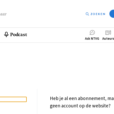
baar
ZOEKEN
Podcast
Compleme
Ask NTVG
Auteur
menu
Heb je al een abonnement, ma
geen account op de website?