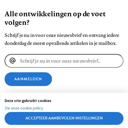
Alle ontwikkelingen op de voet
volgen?
Schrijf je nu in voor onze nieuwsbrief en ontvang iedere
donderdag de meest opvallende artikelen in je mailbox.
E-
mailadres
AANMELDEN
VOLG ONS OP
Deze site gebruikt cookies
Zie onze cookie policy
Volg
Volg
Volg
Volg
Volg
Volg
ACCEPTEER AANBEVOLEN INSTELLINGEN
ons
ons
ons
ons
ons
ons