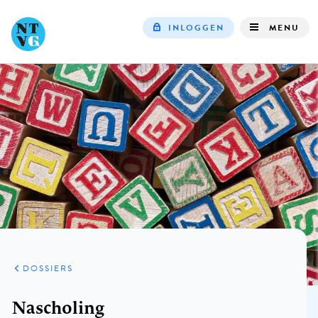
INLOGGEN
MENU
Top
navigation
DOSSIERS
Kruimelpad
Nascholing