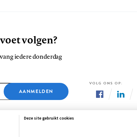
 voet volgen?
ntvang iedere donderdag
VOLG ONS OP
AANMELDEN
Volg
Volg
ons
ons
Deze site gebruikt cookies
op
op
Facebook
LinkedI