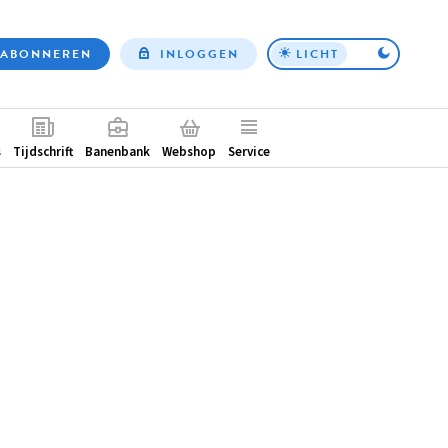
ABONNEREN
INLOGGEN
LICHT
Top
nav
ntair
s
Tijdschrift
Banenbank
Webshop
Service