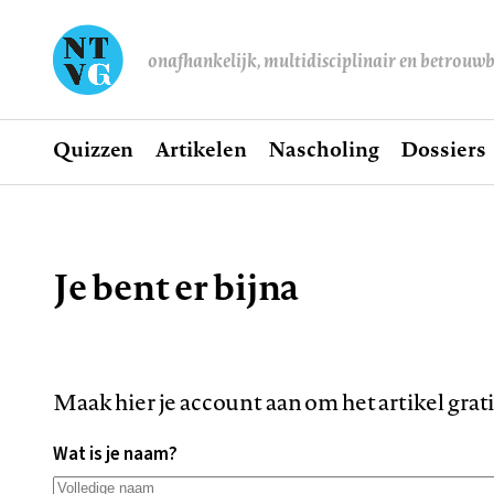
onafhankelijk, multidisciplinair en betrouw
Home
Quizzen
Artikelen
Nascholing
Dossiers
Hoofdnavigatie
Je bent er bijna
Kruimelpad
Maak hier je account aan om het artikel grat
Wat is je naam?