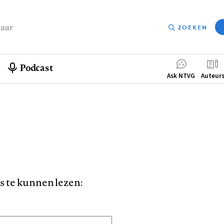
baar
ZOEKEN
Podcast
Compleme
Ask NTVG
Auteur
menu
is te kunnen lezen: