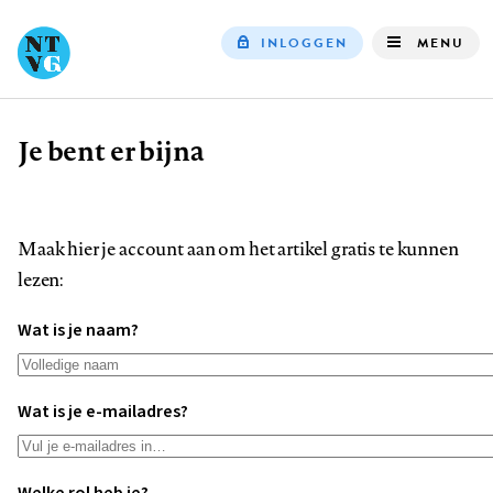
INLOGGEN
MENU
Top
navigation
Je bent er bijna
Kruimelpad
Maak hier je account aan om het artikel gratis te kunnen
lezen:
Wat is je naam?
Wat is je e-mailadres?