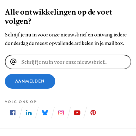
Alle ontwikkelingen op de voet
volgen?
Schrijf je nu in voor onze nieuwsbrief en ontvang iedere
donderdag de meest opvallende artikelen in je mailbox.
E-
mailadres
AANMELDEN
VOLG ONS OP
Volg
Volg
Volg
Volg
Volg
Volg
ons
ons
ons
ons
ons
ons