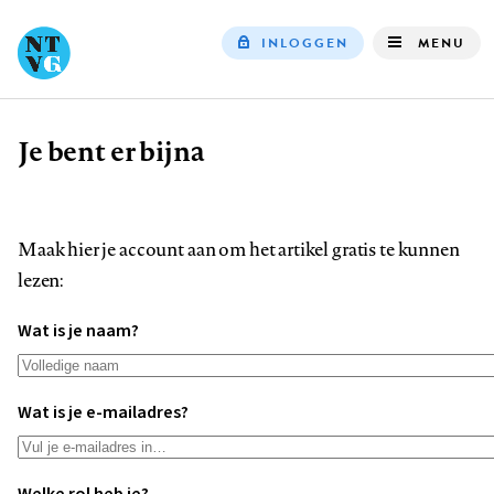
INLOGGEN
MENU
Top
navigation
Je bent er bijna
Kruimelpad
Maak hier je account aan om het artikel gratis te kunnen
lezen:
Wat is je naam?
Wat is je e-mailadres?