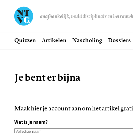
onafhankelijk, multidisciplinair en betrouw
Home
Quizzen
Artikelen
Nascholing
Dossiers
Hoofdnavigatie
Je bent er bijna
Kruimelpad
Maak hier je account aan om het artikel grat
Wat is je naam?