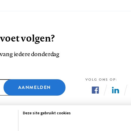
 voet volgen?
ntvang iedere donderdag
VOLG ONS OP
AANMELDEN
Volg
Volg
ons
ons
Deze site gebruikt cookies
op
op
Facebook
LinkedI