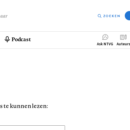
baar
ZOEKEN
Podcast
Compleme
Ask NTVG
Auteur
menu
is te kunnen lezen: