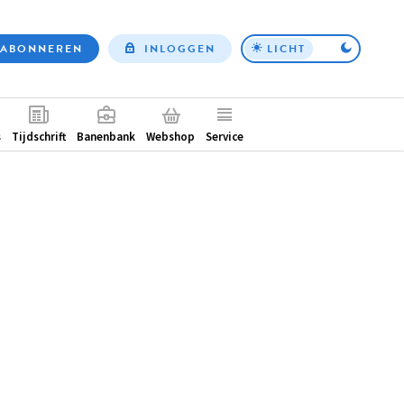
ABONNEREN
INLOGGEN
LICHT
Top
nav
ntair
s
Tijdschrift
Banenbank
Webshop
Service