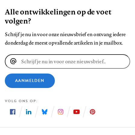
Alle ontwikkelingen op de voet
volgen?
Schrijf je nu in voor onze nieuwsbrief en ontvang iedere
donderdag de meest opvallende artikelen in je mailbox.
E-
mailadres
AANMELDEN
VOLG ONS OP
Volg
Volg
Volg
Volg
Volg
Volg
ons
ons
ons
ons
ons
ons