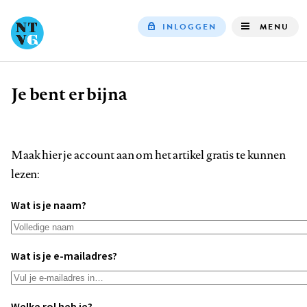
INLOGGEN
MENU
Top
navigation
Je bent er bijna
Kruimelpad
Maak hier je account aan om het artikel gratis te kunnen
lezen:
Wat is je naam?
Wat is je e-mailadres?