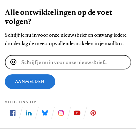
Alle ontwikkelingen op de voet
volgen?
Schrijf je nu in voor onze nieuwsbrief en ontvang iedere
donderdag de meest opvallende artikelen in je mailbox.
E-
mailadres
AANMELDEN
VOLG ONS OP
Volg
Volg
Volg
Volg
Volg
Volg
ons
ons
ons
ons
ons
ons