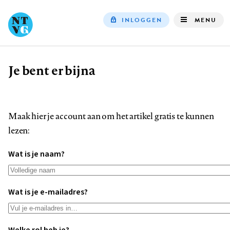
INLOGGEN
MENU
Top
navigation
Je bent er bijna
Kruimelpad
Maak hier je account aan om het artikel gratis te kunnen
lezen:
Wat is je naam?
Wat is je e-mailadres?