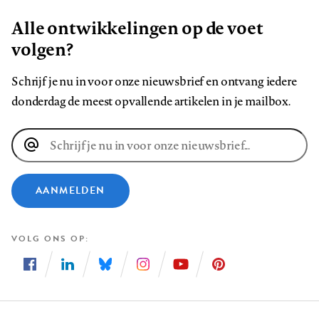
Alle ontwikkelingen op de voet
volgen?
Schrijf je nu in voor onze nieuwsbrief en ontvang iedere
donderdag de meest opvallende artikelen in je mailbox.
E-
mailadres
AANMELDEN
VOLG ONS OP
Volg
Volg
Volg
Volg
Volg
Volg
ons
ons
ons
ons
ons
ons