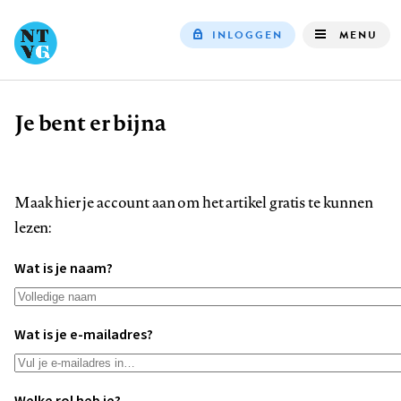
INLOGGEN
MENU
Top
navigation
Je bent er bijna
Kruimelpad
Maak hier je account aan om het artikel gratis te kunnen
lezen:
Wat is je naam?
Wat is je e-mailadres?