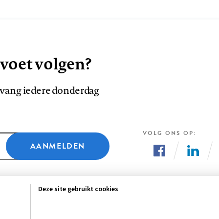
 voet volgen?
ntvang iedere donderdag
VOLG ONS OP
AANMELDEN
Volg
Volg
ons
ons
Deze site gebruikt cookies
op
op
Facebook
LinkedI