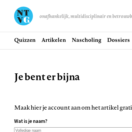
onafhankelijk, multidisciplinair en betrouw
Home
Quizzen
Artikelen
Nascholing
Dossiers
Hoofdnavigatie
Je bent er bijna
Kruimelpad
Maak hier je account aan om het artikel grat
Wat is je naam?