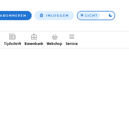
ABONNEREN
INLOGGEN
LICHT
Top
nav
ntair
s
Tijdschrift
Banenbank
Webshop
Service