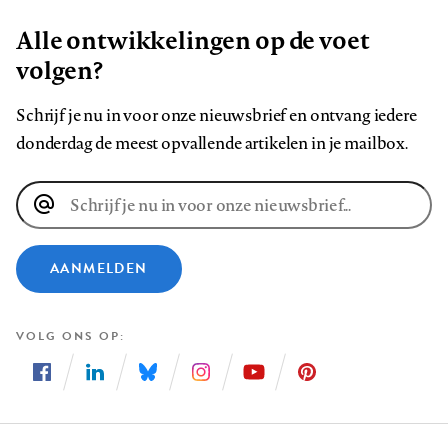
Alle ontwikkelingen op de voet
volgen?
Schrijf je nu in voor onze nieuwsbrief en ontvang iedere
donderdag de meest opvallende artikelen in je mailbox.
E-
mailadres
AANMELDEN
VOLG ONS OP
Volg
Volg
Volg
Volg
Volg
Volg
ons
ons
ons
ons
ons
ons