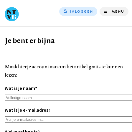
INLOGGEN
MENU
Top
navigation
Je bent er bijna
Kruimelpad
Maak hier je account aan om het artikel gratis te kunnen
lezen:
Wat is je naam?
Wat is je e-mailadres?