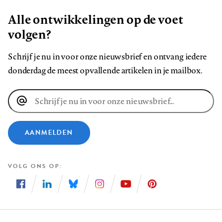
Alle ontwikkelingen op de voet
volgen?
Schrijf je nu in voor onze nieuwsbrief en ontvang iedere
donderdag de meest opvallende artikelen in je mailbox.
E-
mailadres
AANMELDEN
VOLG ONS OP
Volg
Volg
Volg
Volg
Volg
Volg
ons
ons
ons
ons
ons
ons