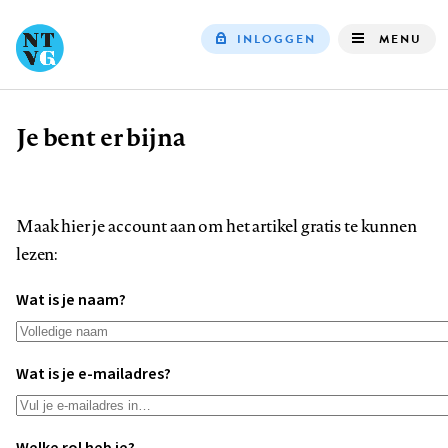
INLOGGEN
MENU
Top
navigation
Je bent er bijna
Kruimelpad
Maak hier je account aan om het artikel gratis te kunnen
lezen:
Wat is je naam?
Wat is je e-mailadres?