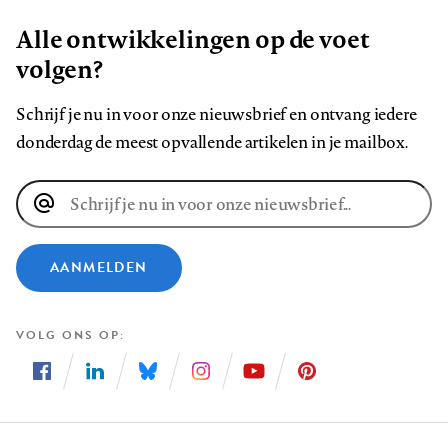
Alle ontwikkelingen op de voet
volgen?
Schrijf je nu in voor onze nieuwsbrief en ontvang iedere
donderdag de meest opvallende artikelen in je mailbox.
E-
mailadres
AANMELDEN
VOLG ONS OP
Volg
Volg
Volg
Volg
Volg
Volg
ons
ons
ons
ons
ons
ons