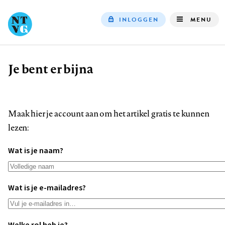
INLOGGEN
MENU
Top
navigation
Je bent er bijna
Kruimelpad
Maak hier je account aan om het artikel gratis te kunnen
lezen:
Wat is je naam?
Wat is je e-mailadres?