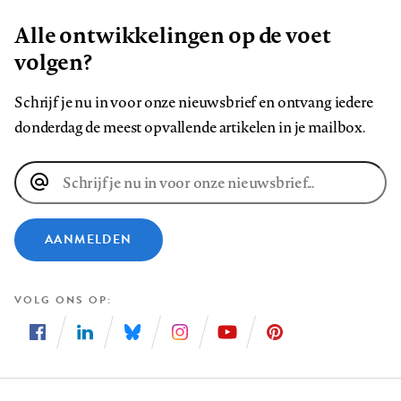
Alle ontwikkelingen op de voet
volgen?
Schrijf je nu in voor onze nieuwsbrief en ontvang iedere
donderdag de meest opvallende artikelen in je mailbox.
E-
mailadres
AANMELDEN
VOLG ONS OP
Volg
Volg
Volg
Volg
Volg
Volg
ons
ons
ons
ons
ons
ons