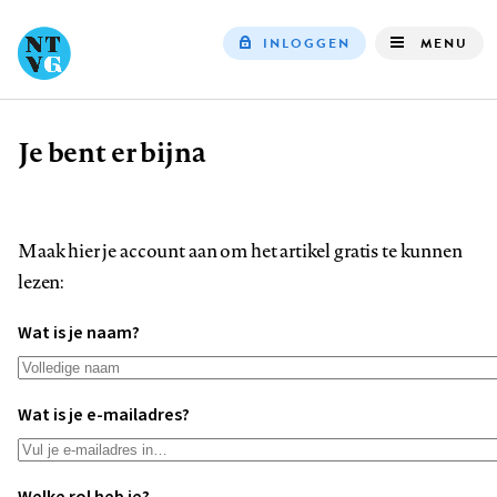
INLOGGEN
MENU
Top
navigation
Je bent er bijna
Kruimelpad
Maak hier je account aan om het artikel gratis te kunnen
lezen:
Wat is je naam?
Wat is je e-mailadres?