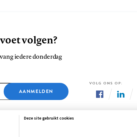
 voet volgen?
ntvang iedere donderdag
VOLG ONS OP
AANMELDEN
Volg
Volg
ons
ons
Deze site gebruikt cookies
op
op
Facebook
LinkedI