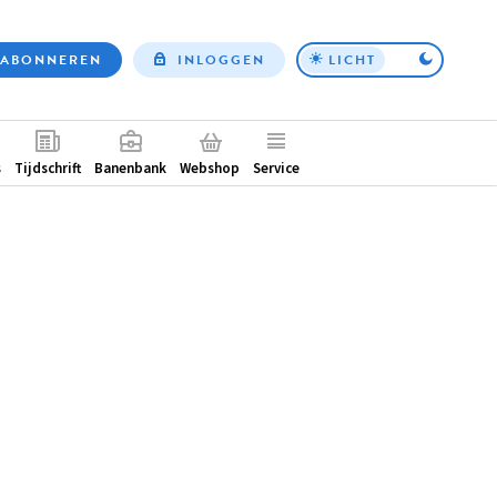
ABONNEREN
INLOGGEN
LICHT
Top
nav
ntair
s
Tijdschrift
Banenbank
Webshop
Service