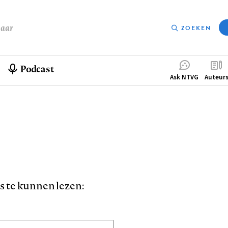
baar
ZOEKEN
Podcast
Compleme
Ask NTVG
Auteur
menu
is te kunnen lezen: