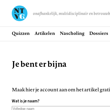
onafhankelijk, multidisciplinair en betrouw
Home
Quizzen
Artikelen
Nascholing
Dossiers
Hoofdnavigatie
Je bent er bijna
Kruimelpad
Maak hier je account aan om het artikel grat
Wat is je naam?