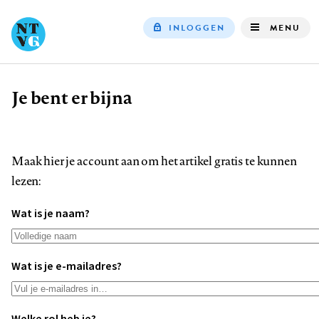
INLOGGEN
MENU
Top
navigation
Je bent er bijna
Kruimelpad
Maak hier je account aan om het artikel gratis te kunnen
lezen:
Wat is je naam?
Wat is je e-mailadres?