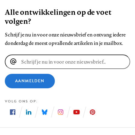
Alle ontwikkelingen op de voet
volgen?
Schrijf je nu in voor onze nieuwsbrief en ontvang iedere
donderdag de meest opvallende artikelen in je mailbox.
E-
mailadres
AANMELDEN
VOLG ONS OP
Volg
Volg
Volg
Volg
Volg
Volg
ons
ons
ons
ons
ons
ons