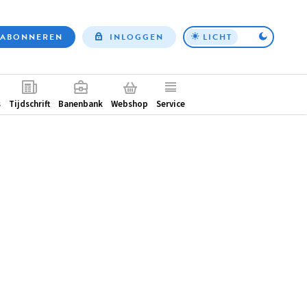
ABONNEREN
INLOGGEN
LICHT
Top
nav
ntair
s
Tijdschrift
Banenbank
Webshop
Service