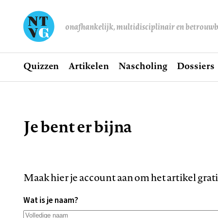
onafhankelijk, multidisciplinair en betrouw
Home
Quizzen
Artikelen
Nascholing
Dossiers
Hoofdnavigatie
Je bent er bijna
Kruimelpad
Maak hier je account aan om het artikel grat
Wat is je naam?