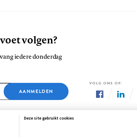
 voet volgen?
ntvang iedere donderdag
VOLG ONS OP
AANMELDEN
Volg
Volg
ons
ons
Deze site gebruikt cookies
op
op
Facebook
LinkedI