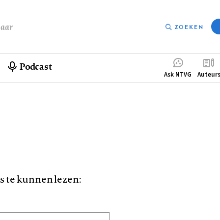
baar
ZOEKEN
Podcast
Compleme
Ask NTVG
Auteur
menu
is te kunnen lezen: