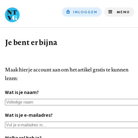
INLOGGEN
MENU
Top
navigation
Je bent er bijna
Kruimelpad
Maak hier je account aan om het artikel gratis te kunnen
lezen:
Wat is je naam?
Wat is je e-mailadres?