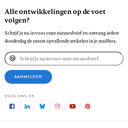
Alle ontwikkelingen op de voet
volgen?
Schrijf je nu in voor onze nieuwsbrief en ontvang iedere
donderdag de meest opvallende artikelen in je mailbox.
E-
mailadres
AANMELDEN
VOLG ONS OP
Volg
Volg
Volg
Volg
Volg
Volg
ons
ons
ons
ons
ons
ons