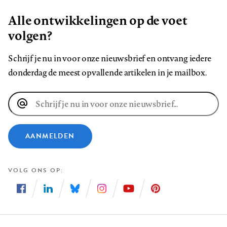
Alle ontwikkelingen op de voet
volgen?
Schrijf je nu in voor onze nieuwsbrief en ontvang iedere
donderdag de meest opvallende artikelen in je mailbox.
E-
mailadres
AANMELDEN
VOLG ONS OP
Volg
Volg
Volg
Volg
Volg
Volg
ons
ons
ons
ons
ons
ons