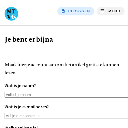
INLOGGEN
MENU
Top
navigation
Je bent er bijna
Kruimelpad
Maak hier je account aan om het artikel gratis te kunnen
lezen:
Wat is je naam?
Wat is je e-mailadres?