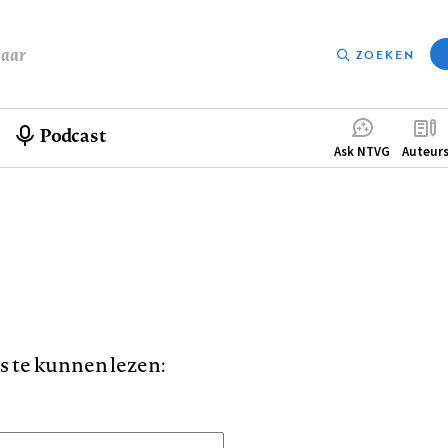
baar
ZOEKEN
Podcast
Compleme
Ask NTVG
Auteur
menu
is te kunnen lezen: