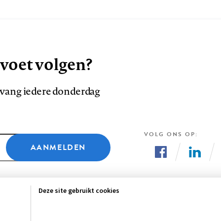
 voet volgen?
ntvang iedere donderdag
VOLG ONS OP
AANMELDEN
Volg
Volg
ons
ons
Deze site gebruikt cookies
op
op
Facebook
LinkedI