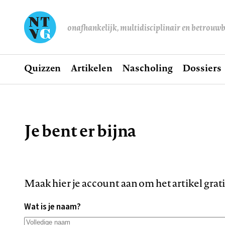
onafhankelijk, multidisciplinair en betrouw
Home
Quizzen
Artikelen
Nascholing
Dossiers
Hoofdnavigatie
Je bent er bijna
Kruimelpad
Maak hier je account aan om het artikel grat
Wat is je naam?