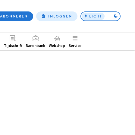
ABONNEREN
INLOGGEN
LICHT
Top
nav
ntair
s
Tijdschrift
Banenbank
Webshop
Service