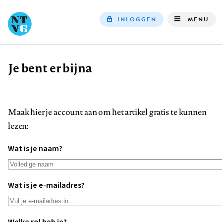
INLOGGEN
MENU
Top
navigation
Je bent er bijna
Kruimelpad
Maak hier je account aan om het artikel gratis te kunnen
lezen:
Wat is je naam?
Wat is je e-mailadres?