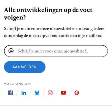
Alle ontwikkelingen op de voet
volgen?
Schrijf je nu in voor onze nieuwsbrief en ontvang iedere
donderdag de meest opvallende artikelen in je mailbox.
E-
mailadres
AANMELDEN
VOLG ONS OP
Volg
Volg
Volg
Volg
Volg
Volg
ons
ons
ons
ons
ons
ons