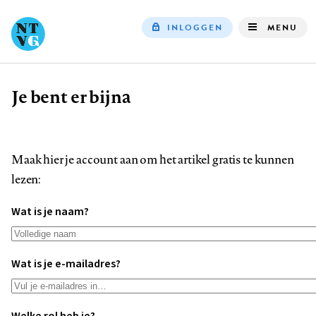
INLOGGEN
MENU
Top
navigation
Je bent er bijna
Kruimelpad
Maak hier je account aan om het artikel gratis te kunnen
lezen:
Wat is je naam?
Wat is je e-mailadres?