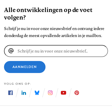
Alle ontwikkelingen op de voet
volgen?
Schrijf je nu in voor onze nieuwsbrief en ontvang iedere
donderdag de meest opvallende artikelen in je mailbox.
E-
mailadres
AANMELDEN
VOLG ONS OP
Volg
Volg
Volg
Volg
Volg
Volg
ons
ons
ons
ons
ons
ons