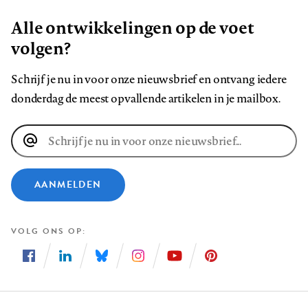
Alle ontwikkelingen op de voet
volgen?
Schrijf je nu in voor onze nieuwsbrief en ontvang iedere
donderdag de meest opvallende artikelen in je mailbox.
E-
mailadres
AANMELDEN
VOLG ONS OP
Volg
Volg
Volg
Volg
Volg
Volg
ons
ons
ons
ons
ons
ons