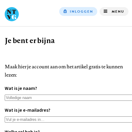
INLOGGEN
MENU
Top
navigation
Je bent er bijna
Kruimelpad
Maak hier je account aan om het artikel gratis te kunnen
lezen:
Wat is je naam?
Wat is je e-mailadres?