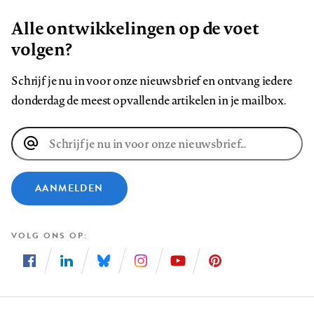
Alle ontwikkelingen op de voet
volgen?
Schrijf je nu in voor onze nieuwsbrief en ontvang iedere
donderdag de meest opvallende artikelen in je mailbox.
E-
mailadres
AANMELDEN
VOLG ONS OP
Volg
Volg
Volg
Volg
Volg
Volg
ons
ons
ons
ons
ons
ons