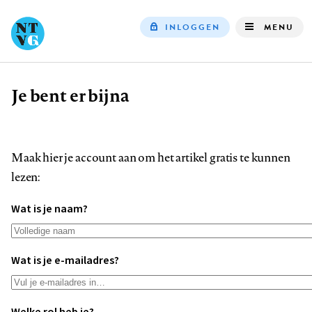
INLOGGEN
MENU
Top
navigation
Je bent er bijna
Kruimelpad
Maak hier je account aan om het artikel gratis te kunnen
lezen:
Wat is je naam?
Wat is je e-mailadres?