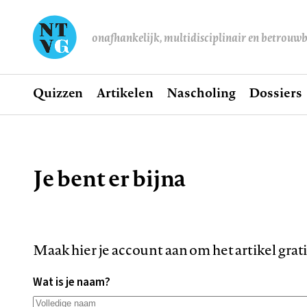
onafhankelijk, multidisciplinair en betrouw
Home
Quizzen
Artikelen
Nascholing
Dossiers
Hoofdnavigatie
Je bent er bijna
Kruimelpad
Maak hier je account aan om het artikel grat
Wat is je naam?