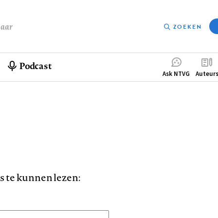
baar
ZOEKEN
Podcast
Compleme
Ask NTVG
Auteur
menu
is te kunnen lezen: