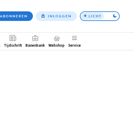
ABONNEREN
INLOGGEN
LICHT
Top
nav
ntair
s
Tijdschrift
Banenbank
Webshop
Service