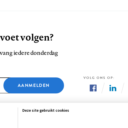
 voet volgen?
ntvang iedere donderdag
VOLG ONS OP
AANMELDEN
Volg
Volg
ons
ons
Deze site gebruikt cookies
op
op
Facebook
LinkedI