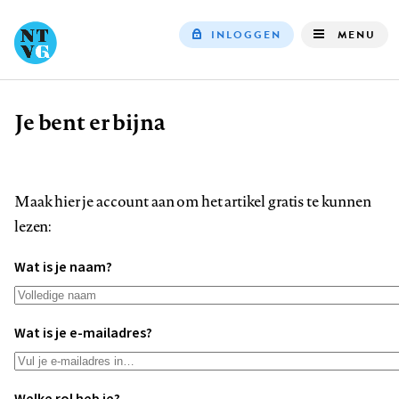
INLOGGEN
MENU
Top
navigation
Je bent er bijna
Kruimelpad
Maak hier je account aan om het artikel gratis te kunnen
lezen:
Wat is je naam?
Wat is je e-mailadres?