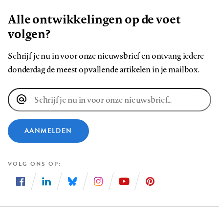
Alle ontwikkelingen op de voet
volgen?
Schrijf je nu in voor onze nieuwsbrief en ontvang iedere
donderdag de meest opvallende artikelen in je mailbox.
E-
mailadres
AANMELDEN
VOLG ONS OP
Volg
Volg
Volg
Volg
Volg
Volg
ons
ons
ons
ons
ons
ons