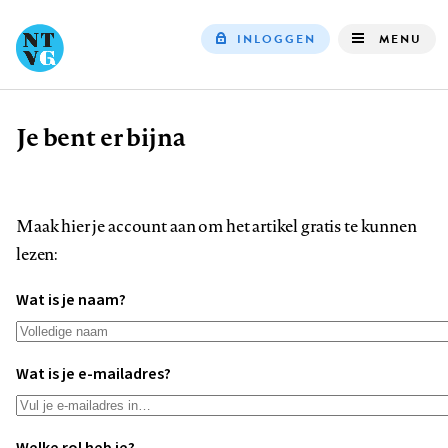
INLOGGEN
MENU
Top
navigation
Je bent er bijna
Kruimelpad
Maak hier je account aan om het artikel gratis te kunnen
lezen:
Wat is je naam?
Wat is je e-mailadres?