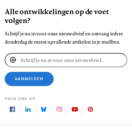
Alle ontwikkelingen op de voet
volgen?
Schrijf je nu in voor onze nieuwsbrief en ontvang iedere
donderdag de meest opvallende artikelen in je mailbox.
E-
mailadres
AANMELDEN
VOLG ONS OP
Volg
Volg
Volg
Volg
Volg
Volg
ons
ons
ons
ons
ons
ons