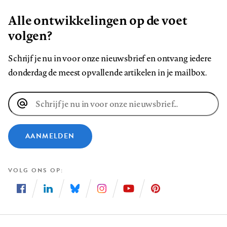
Alle ontwikkelingen op de voet
volgen?
Schrijf je nu in voor onze nieuwsbrief en ontvang iedere
donderdag de meest opvallende artikelen in je mailbox.
E-
mailadres
AANMELDEN
VOLG ONS OP
Volg
Volg
Volg
Volg
Volg
Volg
ons
ons
ons
ons
ons
ons