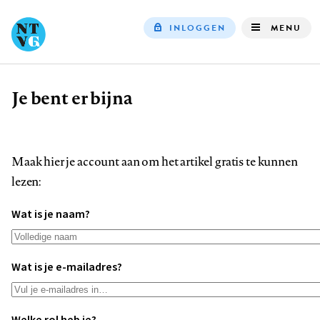
INLOGGEN
MENU
Top
navigation
Je bent er bijna
Kruimelpad
Maak hier je account aan om het artikel gratis te kunnen
lezen:
Wat is je naam?
Wat is je e-mailadres?