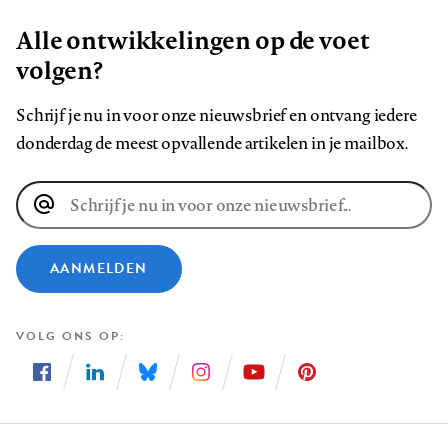
Alle ontwikkelingen op de voet
volgen?
Schrijf je nu in voor onze nieuwsbrief en ontvang iedere
donderdag de meest opvallende artikelen in je mailbox.
E-
mailadres
AANMELDEN
VOLG ONS OP
Volg
Volg
Volg
Volg
Volg
Volg
ons
ons
ons
ons
ons
ons