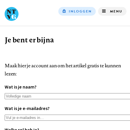
INLOGGEN
MENU
Top
navigation
Je bent er bijna
Kruimelpad
Maak hier je account aan om het artikel gratis te kunnen
lezen:
Wat is je naam?
Wat is je e-mailadres?