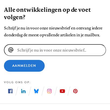
Alle ontwikkelingen op de voet
volgen?
Schrijf je nu in voor onze nieuwsbrief en ontvang iedere
donderdag de meest opvallende artikelen in je mailbox.
E-
mailadres
AANMELDEN
VOLG ONS OP
Volg
Volg
Volg
Volg
Volg
Volg
ons
ons
ons
ons
ons
ons