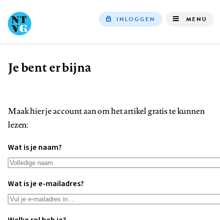
INLOGGEN
MENU
Top
navigation
Je bent er bijna
Kruimelpad
Maak hier je account aan om het artikel gratis te kunnen
lezen:
Wat is je naam?
Wat is je e-mailadres?