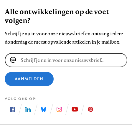
Alle ontwikkelingen op de voet
volgen?
Schrijf je nu in voor onze nieuwsbrief en ontvang iedere
donderdag de meest opvallende artikelen in je mailbox.
E-
mailadres
AANMELDEN
VOLG ONS OP
Volg
Volg
Volg
Volg
Volg
Volg
ons
ons
ons
ons
ons
ons