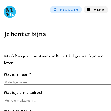
INLOGGEN
MENU
Top
navigation
Je bent er bijna
Kruimelpad
Maak hier je account aan om het artikel gratis te kunnen
lezen:
Wat is je naam?
Wat is je e-mailadres?