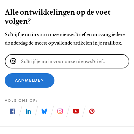
Alle ontwikkelingen op de voet
volgen?
Schrijf je nu in voor onze nieuwsbrief en ontvang iedere
donderdag de meest opvallende artikelen in je mailbox.
E-
mailadres
AANMELDEN
VOLG ONS OP
Volg
Volg
Volg
Volg
Volg
Volg
ons
ons
ons
ons
ons
ons