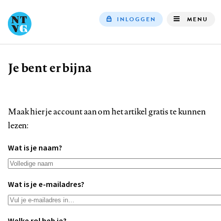
INLOGGEN
MENU
Top
navigation
Je bent er bijna
Kruimelpad
Maak hier je account aan om het artikel gratis te kunnen
lezen:
Wat is je naam?
Wat is je e-mailadres?