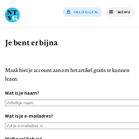
INLOGGEN
MENU
Top
navigation
Je bent er bijna
Kruimelpad
Maak hier je account aan om het artikel gratis te kunnen
lezen:
Wat is je naam?
Wat is je e-mailadres?