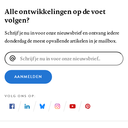
Alle ontwikkelingen op de voet
volgen?
Schrijf je nu in voor onze nieuwsbrief en ontvang iedere
donderdag de meest opvallende artikelen in je mailbox.
E-
mailadres
AANMELDEN
VOLG ONS OP
Volg
Volg
Volg
Volg
Volg
Volg
ons
ons
ons
ons
ons
ons