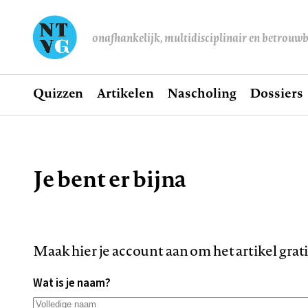
onafhankelijk, multidisciplinair en betrouw
Home
Quizzen
Artikelen
Nascholing
Dossiers
Hoofdnavigatie
Je bent er bijna
Kruimelpad
Maak hier je account aan om het artikel grat
Wat is je naam?