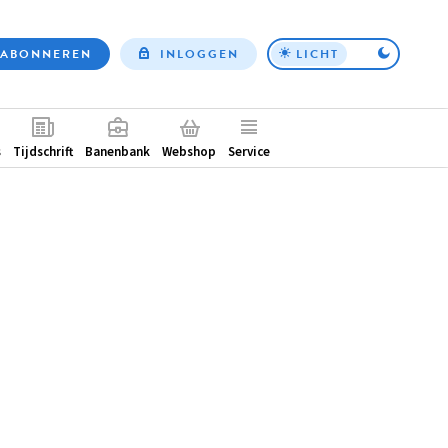
ABONNEREN
INLOGGEN
LICHT
Top
nav
ntair
s
Tijdschrift
Banenbank
Webshop
Service