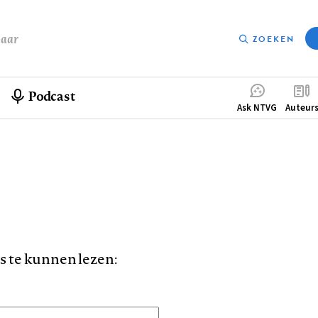
baar
ZOEKEN
Podcast
Compleme
Ask NTVG
Auteur
menu
is te kunnen lezen: