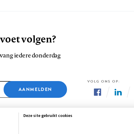
 voet volgen?
ntvang iedere donderdag
VOLG ONS OP
AANMELDEN
Volg
Volg
ons
ons
Deze site gebruikt cookies
op
op
Facebook
LinkedI