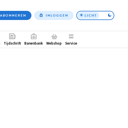
ABONNEREN
INLOGGEN
LICHT
Top
nav
ntair
s
Tijdschrift
Banenbank
Webshop
Service