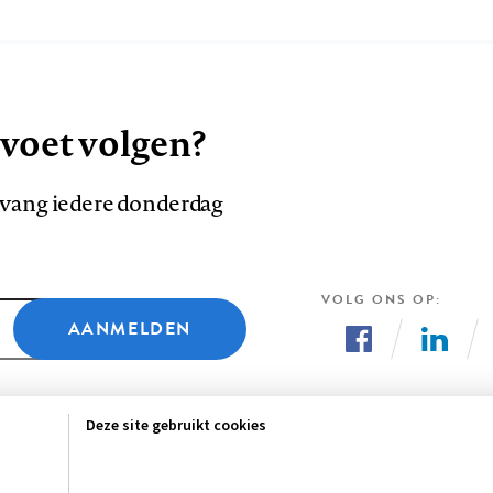
 voet volgen?
ntvang iedere donderdag
VOLG ONS OP
AANMELDEN
Volg
Volg
ons
ons
Deze site gebruikt cookies
op
op
Facebook
LinkedI