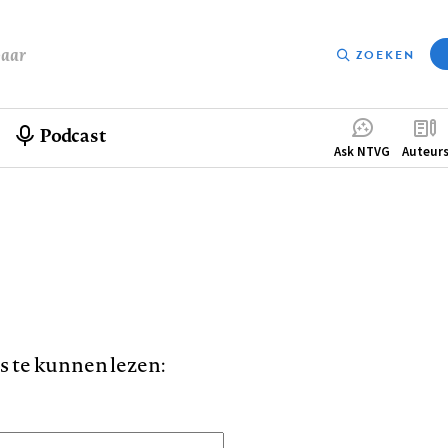
baar
ZOEKEN
Podcast
Compleme
Ask NTVG
Auteur
menu
is te kunnen lezen: