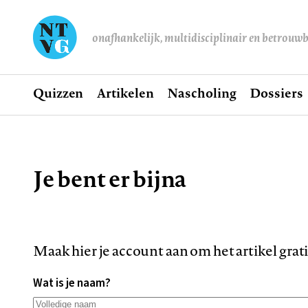
onafhankelijk, multidisciplinair en betrouw
Home
Quizzen
Artikelen
Nascholing
Dossiers
Hoofdnavigatie
Je bent er bijna
Kruimelpad
Maak hier je account aan om het artikel grat
Wat is je naam?