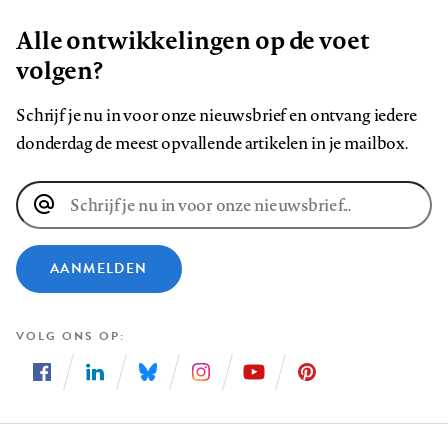
Alle ontwikkelingen op de voet
volgen?
Schrijf je nu in voor onze nieuwsbrief en ontvang iedere
donderdag de meest opvallende artikelen in je mailbox.
E-
mailadres
AANMELDEN
VOLG ONS OP
Volg
Volg
Volg
Volg
Volg
Volg
ons
ons
ons
ons
ons
ons