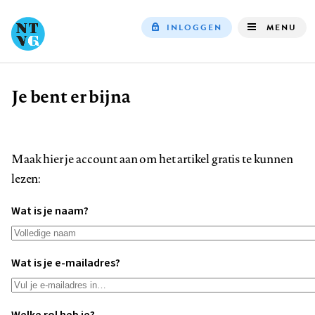
INLOGGEN
MENU
Top
navigation
Je bent er bijna
Kruimelpad
Maak hier je account aan om het artikel gratis te kunnen
lezen:
Wat is je naam?
Wat is je e-mailadres?