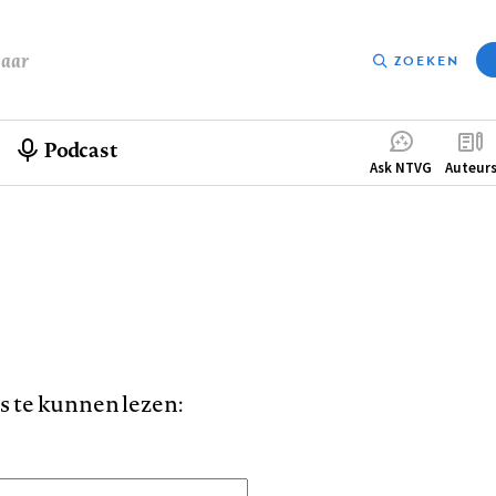
baar
ZOEKEN
Podcast
Compleme
Ask NTVG
Auteur
menu
is te kunnen lezen: