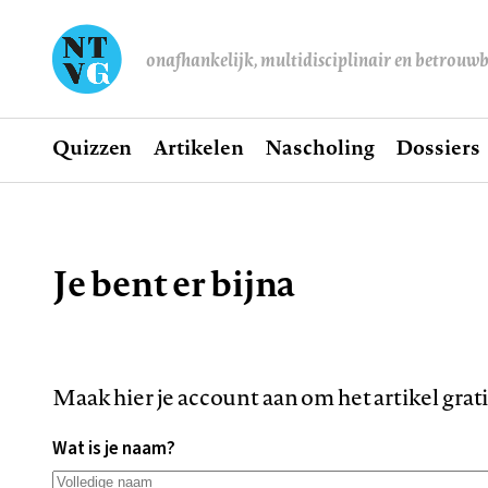
onafhankelijk, multidisciplinair en betrouw
Home
Quizzen
Artikelen
Nascholing
Dossiers
Hoofdnavigatie
Je bent er bijna
Kruimelpad
Maak hier je account aan om het artikel grat
Wat is je naam?