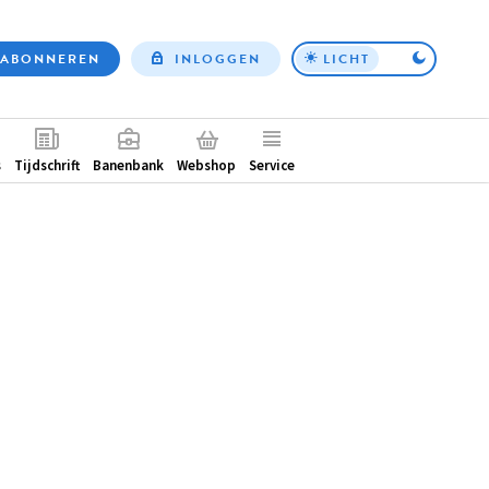
ABONNEREN
INLOGGEN
LICHT
Top
nav
ntair
s
Tijdschrift
Banenbank
Webshop
Service