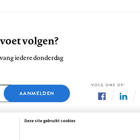
 voet volgen?
ntvang iedere donderdag
VOLG ONS OP
AANMELDEN
Volg
Volg
ons
ons
Deze site gebruikt cookies
op
op
Facebook
LinkedI