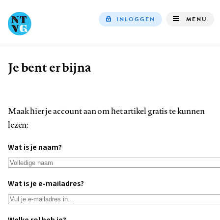
INLOGGEN
MENU
Top
navigation
Je bent er bijna
Kruimelpad
Maak hier je account aan om het artikel gratis te kunnen
lezen:
Wat is je naam?
Wat is je e-mailadres?