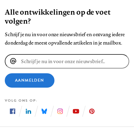
Alle ontwikkelingen op de voet
volgen?
Schrijf je nu in voor onze nieuwsbrief en ontvang iedere
donderdag de meest opvallende artikelen in je mailbox.
E-
mailadres
AANMELDEN
VOLG ONS OP
Volg
Volg
Volg
Volg
Volg
Volg
ons
ons
ons
ons
ons
ons