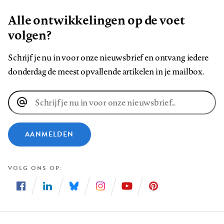
Alle ontwikkelingen op de voet
volgen?
Schrijf je nu in voor onze nieuwsbrief en ontvang iedere
donderdag de meest opvallende artikelen in je mailbox.
E-
mailadres
AANMELDEN
VOLG ONS OP
Volg
Volg
Volg
Volg
Volg
Volg
ons
ons
ons
ons
ons
ons