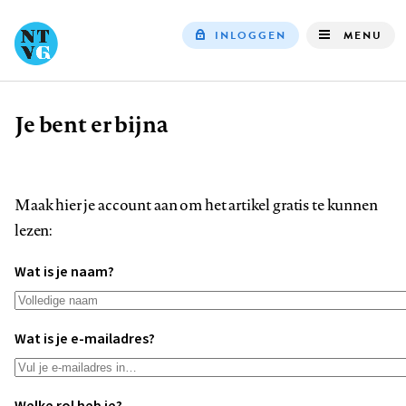
INLOGGEN
MENU
Top
navigation
Je bent er bijna
Kruimelpad
Maak hier je account aan om het artikel gratis te kunnen
lezen:
Wat is je naam?
Wat is je e-mailadres?