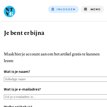
INLOGGEN
MENU
Top
navigation
Je bent er bijna
Kruimelpad
Maak hier je account aan om het artikel gratis te kunnen
lezen:
Wat is je naam?
Wat is je e-mailadres?