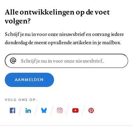
Alle ontwikkelingen op de voet
volgen?
Schrijf je nu in voor onze nieuwsbrief en ontvang iedere
donderdag de meest opvallende artikelen in je mailbox.
E-
mailadres
AANMELDEN
VOLG ONS OP
Volg
Volg
Volg
Volg
Volg
Volg
ons
ons
ons
ons
ons
ons