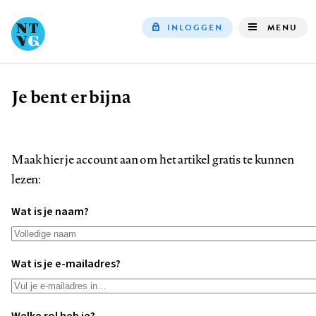
INLOGGEN
MENU
Top
navigation
Je bent er bijna
Kruimelpad
Maak hier je account aan om het artikel gratis te kunnen
lezen:
Wat is je naam?
Wat is je e-mailadres?