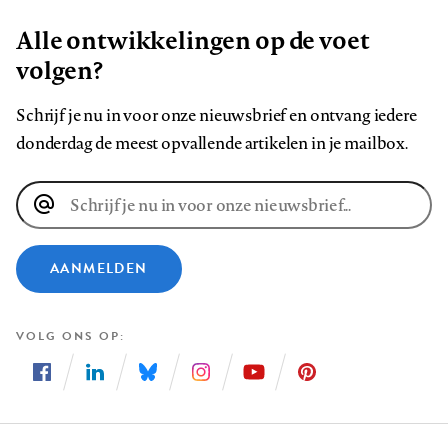
Alle ontwikkelingen op de voet
volgen?
Schrijf je nu in voor onze nieuwsbrief en ontvang iedere
donderdag de meest opvallende artikelen in je mailbox.
E-
mailadres
AANMELDEN
VOLG ONS OP
Volg
Volg
Volg
Volg
Volg
Volg
ons
ons
ons
ons
ons
ons