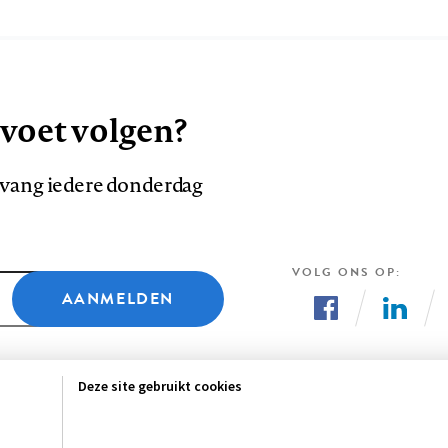
 voet volgen?
ntvang iedere donderdag
VOLG ONS OP
AANMELDEN
Volg
Volg
ons
ons
Deze site gebruikt cookies
op
op
Facebook
LinkedI