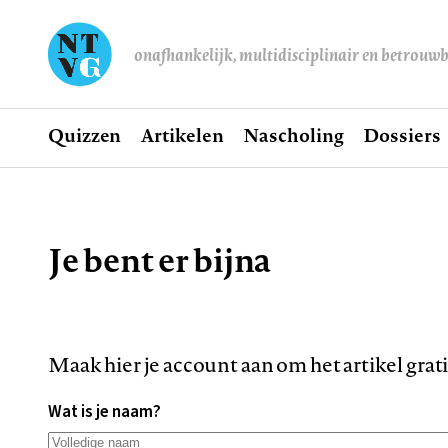
onafhankelijk, multidisciplinair en betrouw
Home
Quizzen
Artikelen
Nascholing
Dossiers
Hoofdnavigatie
Je bent er bijna
Kruimelpad
Maak hier je account aan om het artikel grat
Wat is je naam?