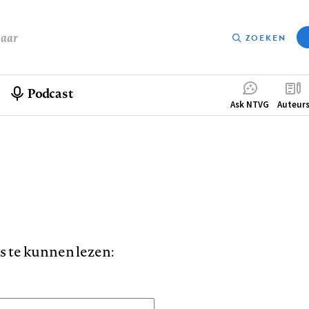
baar
ZOEKEN
Podcast
Compleme
Ask NTVG
Auteur
menu
is te kunnen lezen: