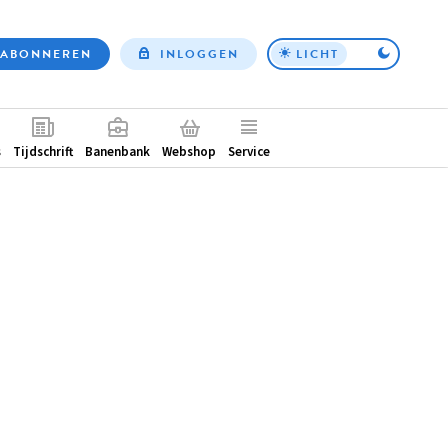
ABONNEREN
INLOGGEN
LICHT
Top
nav
ntair
s
Tijdschrift
Banenbank
Webshop
Service