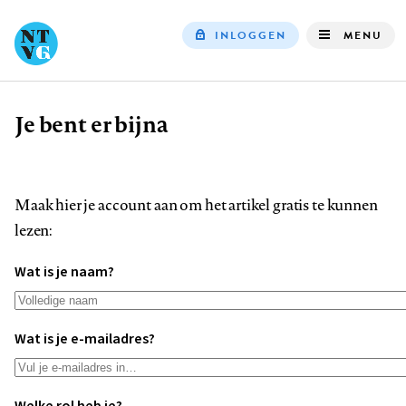
INLOGGEN
MENU
Top
navigation
Je bent er bijna
Kruimelpad
Maak hier je account aan om het artikel gratis te kunnen
lezen:
Wat is je naam?
Wat is je e-mailadres?