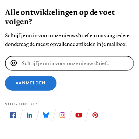
Alle ontwikkelingen op de voet
volgen?
Schrijf je nu in voor onze nieuwsbrief en ontvang iedere
donderdag de meest opvallende artikelen in je mailbox.
E-
mailadres
AANMELDEN
VOLG ONS OP
Volg
Volg
Volg
Volg
Volg
Volg
ons
ons
ons
ons
ons
ons